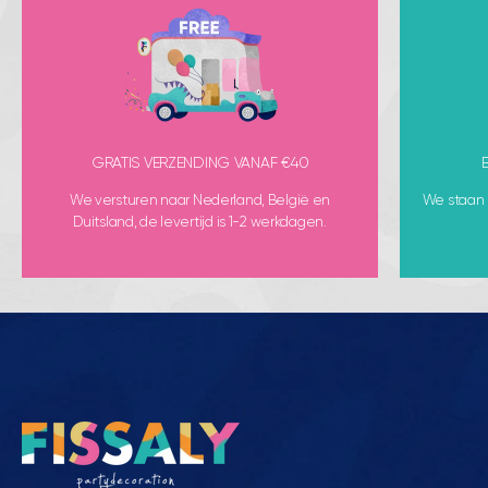
GRATIS VERZENDING VANAF €40
We versturen naar Nederland, België en
We staan k
Duitsland, de levertijd is 1-2 werkdagen.