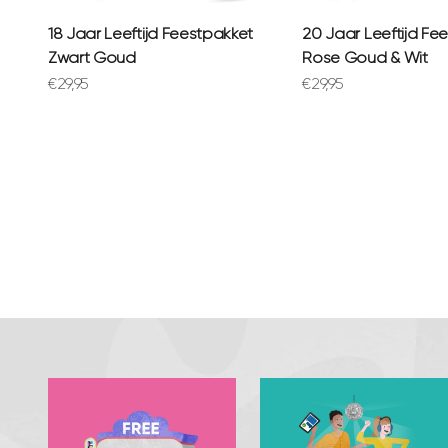
18 Jaar Leeftijd Feestpakket
20 Jaar Leeftijd Fe
Zwart Goud
Rose Goud & Wit
Aanbiedingsprijs
Aanbiedingsprijs
€29,95
€29,95