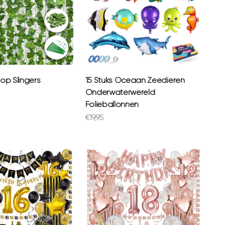
mop Slingers
15 Stuks Oceaan Zeedieren
Onderwaterwereld
prijs
Folieballonnen
Aanbiedingsprijs
€19,95