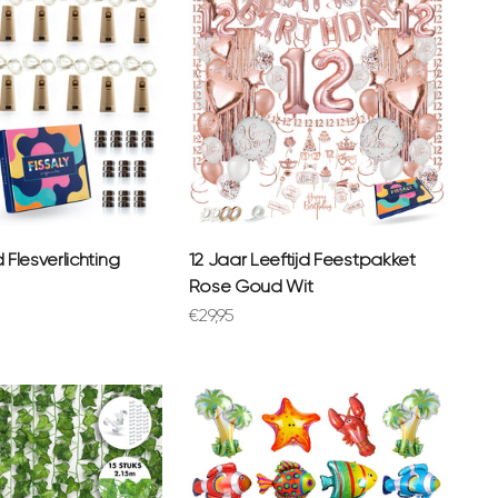
 Flesverlichting
12 Jaar Leeftijd Feestpakket
Rose Goud Wit
prijs
Aanbiedingsprijs
€29,95