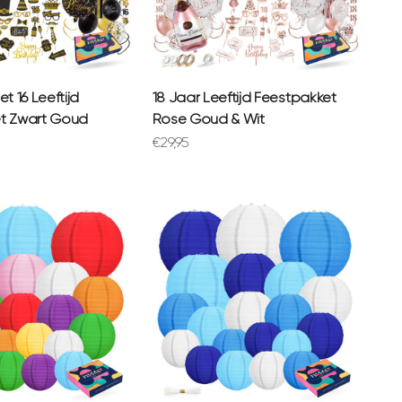
t 16 Leeftijd
18 Jaar Leeftijd Feestpakket
t Zwart Goud
Rose Goud & Wit
prijs
Aanbiedingsprijs
€29,95