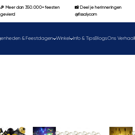
🎉 Meer dan 350.000+ feesten
📸 Deel je herinneringen
gevierd
@fissalycom
genheden & Feestdagen
Winkel
Info & Tips
Blogs
Ons Verhaal