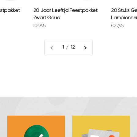
estpakket
20 Jaar Leeftijd Feestpakket
20 Stuks G
Zwart Goud
Lampionne
Aanbiedingsprijs
Aanbiedings
€29,95
€27,95
1 / 12