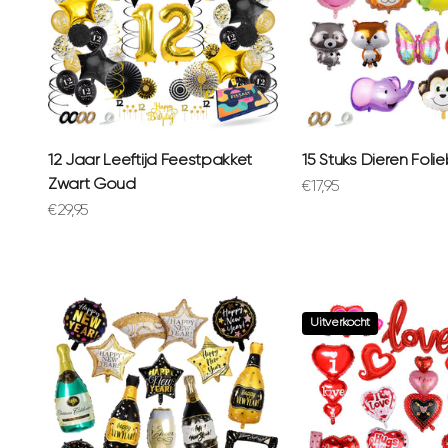
12 Jaar Leeftijd Feestpakket
15 Stuks Dieren Foli
Zwart Goud
Aanbiedingsprijs
€17,95
Aanbiedingsprijs
€29,95
Uitverkocht