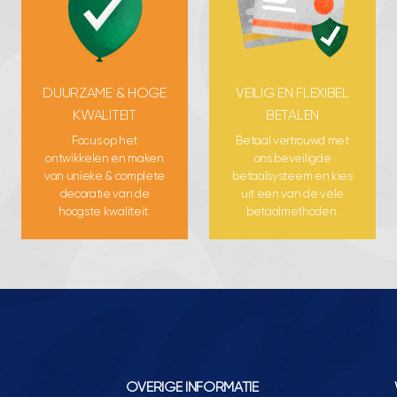
DUURZAME & HOGE
VEILIG EN FLEXIBEL
KWALITEIT
BETALEN
Focus op het
Betaal vertrouwd met
ontwikkelen en maken
ons beveiligde
van unieke & complete
betaalsysteem en kies
decoratie van de
uit een van de vele
hoogste kwaliteit.
betaalmethoden.
OVERIGE INFORMATIE