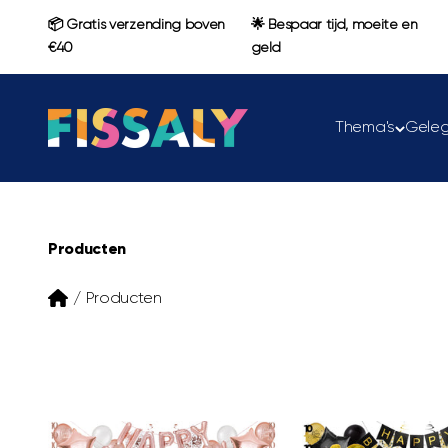
Naar inhoud
📦 Gratis verzending boven
🌟 Bespaar tijd, moeite en
€40
geld
Fissaly
Thema's
Gele
Producten
/
Producten