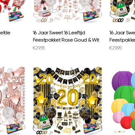
Liefde
16 Jaar Sweet 16 Leeftijd
16 Jaar Swee
Feestpakket Rose Goud & Wit
Feestpakke
Aanbiedingsprijs
Aanbiedings
€29,95
€29,95