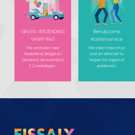
GRATIS VERZENDING
Behulpzame
VANAF €40
klantenservice
We versturen naar
We staan klaar om je
Nederland, België en
snel en effectief te
Duitsland, de levertijd is
helpen bij vragen of
1-2 werkdagen.
problemen.