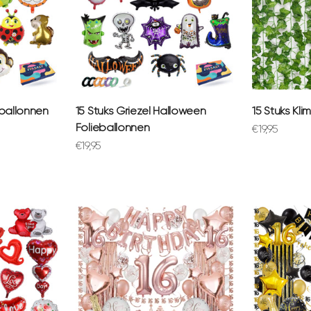
eballonnen
15 Stuks Griezel Halloween
15 Stuks Kli
Folieballonnen
Aanbiedings
€19,95
Aanbiedingsprijs
€19,95