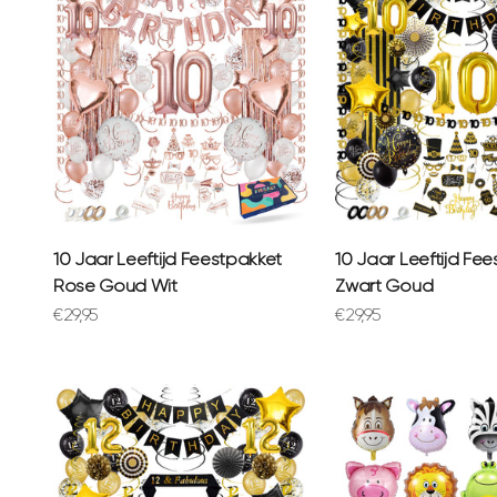
10 Jaar Leeftijd Feestpakket
10 Jaar Leeftijd Fe
Rose Goud Wit
Zwart Goud
Aanbiedingsprijs
Aanbiedingsprijs
€29,95
€29,95