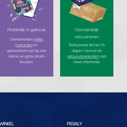
Makkelijk in gebruik
Gemakkelijk
retourneren
Gemakkelijke
video
instructies
en
Retourneer binnen 14
gebruiksaanwijzing voor
dagen. Lees onze
kleine en grote droom
retourvoorwaarden
voor
feesten.
meer informatie.
WINKEL
FISSALY