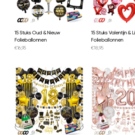
15 Stuks Oud & Nieuw
15 Stuks Valentijn & 
Folieballonnen
Folieballonnen
Aanbiedingsprijs
Aanbiedingsprijs
€16,95
€18,95