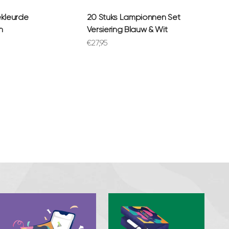
ekleurde
20 Stuks Lampionnen Set
n
Versiering Blauw & Wit
prijs
Aanbiedingsprijs
€27,95