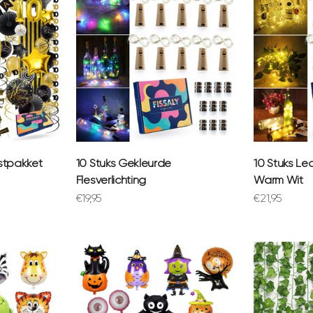
□
estpakket
10 Stuks Gekleurde
10 Stuks Led
Flesverlichting
Warm Wit
Aanbiedingsprijs
Aanbiedings
€19,95
€21,95