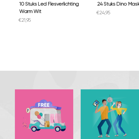
10 Stuks Led Flesverlichting
24 Stuks Dino Mas
Warm Wit
Aanbiedingsprijs
€24,95
Aanbiedingsprijs
€21,95