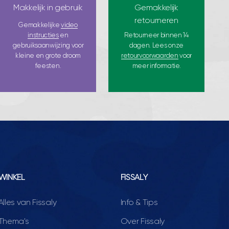
Makkelijk in gebruik
Gemakkelijk
retourneren
Gemakkelijke
video
instructies
en
Retourneer binnen 14
gebruiksaanwijzing voor
dagen. Lees onze
kleine en grote droom
retourvoorwaarden
voor
feesten.
meer informatie.
WINKEL
FISSALY
Alles van Fissaly
Info & Tips
Thema's
Over Fissaly