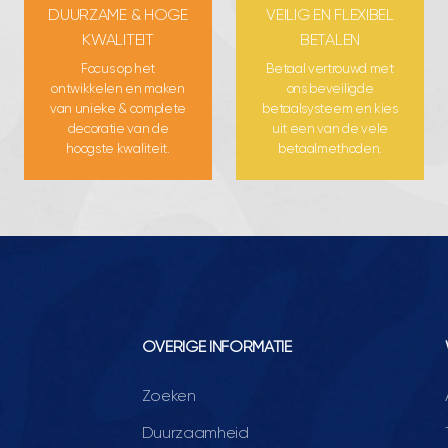
DUURZAME & HOGE
VEILIG EN FLEXIBEL
KWALITEIT
BETALEN
Focus op het
Betaal vertrouwd met
ontwikkelen en maken
ons beveiligde
van unieke & complete
betaalsysteem en kies
decoratie van de
uit een van de vele
hoogste kwaliteit.
betaalmethoden.
OVERIGE INFORMATIE
Zoeken
Duurzaamheid