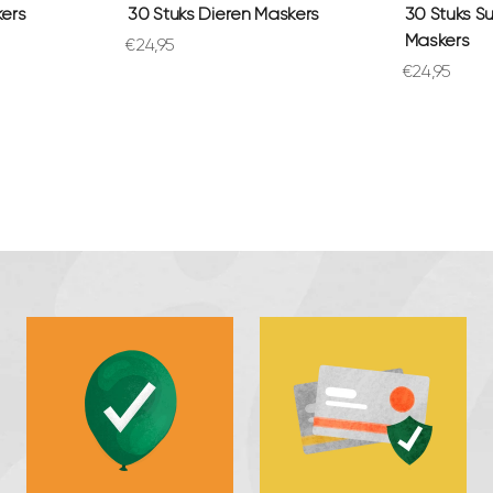
kers
30 Stuks Dieren Maskers
30 Stuks S
Maskers
Aanbiedingsprijs
€24,95
Aanbiedings
€24,95