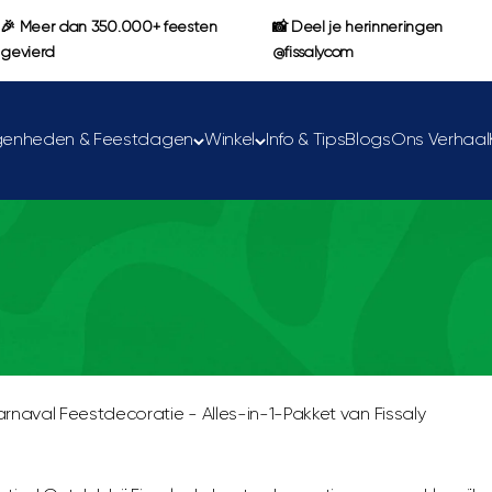
🎉 Meer dan 350.000+ feesten
📸 Deel je herinneringen
gevierd
@fissalycom
genheden & Feestdagen
Winkel
Info & Tips
Blogs
Ons Verhaal
rnaval Feestdecoratie - Alles-in-1-Pakket van Fissaly