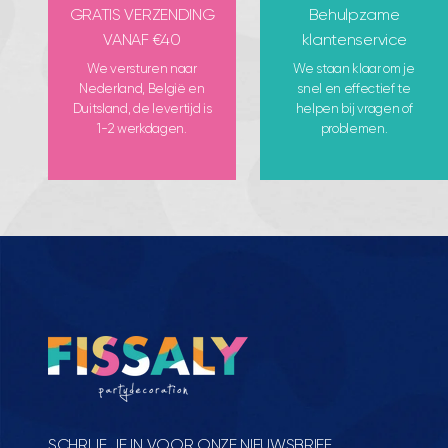
GRATIS VERZENDING
Behulpzame
VANAF €40
klantenservice
We versturen naar
We staan klaar om je
Nederland, België en
snel en effectief te
Duitsland, de levertijd is
helpen bij vragen of
1-2 werkdagen.
problemen.
SCHRIJF JE IN VOOR ONZE NIEUWSBRIEF