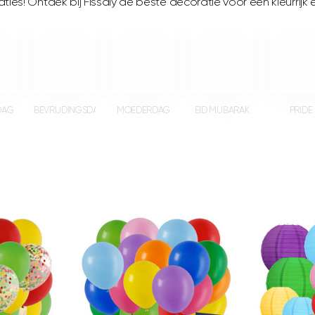
□
ies! Ontdek bij Fissaly de beste decoratie voor een kleurrijk en
DAG
BEVRIJDINGSDAG
MOEDERDAG
EID MUBARAK
PRIDE