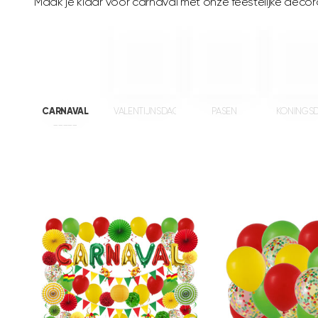
Maak je klaar voor carnaval met onze feestelijke decorat
CARNAVAL
VALENTIJNSDAG
PASEN
KONINGS
_____