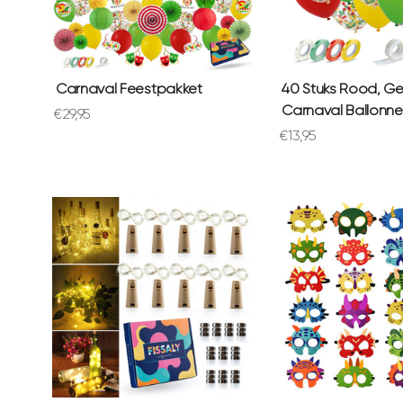
Carnaval Feestpakket
40 Stuks Rood, Ge
Carnaval Ballonn
Aanbiedingsprijs
€29,95
Aanbiedingsprijs
€13,95