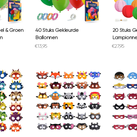
el & Groen
40 Stuks Gekleurde
20 Stuks G
en
Ballonnen
Lampionn
Aanbiedingsprijs
Aanbiedings
€13,95
€27,95