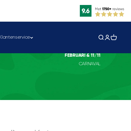
Klantenservice
Zoeken opene
Accountpag
Winkelwa
FEBRUARI & 11/11
CARNAVAL