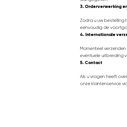
3. Orderverwerking en
Zodra u uw bestelling h
eenvoudig de voortgan
4. Internationale verz
Momenteel verzenden w
eventuele uitbreiding
5. Contact
Als u vragen heeft ove
onze klantenservice via