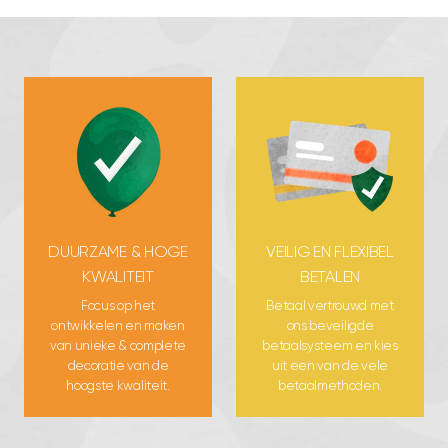
DUURZAME & HOGE
VEILIG EN FLEXIBEL
KWALITEIT
BETALEN
Focus op het
Betaal vertrouwd met
ontwikkelen en maken
ons beveiligde
van unieke & complete
betaalsysteem en kies
decoratie van de
uit een van de vele
hoogste kwaliteit.
betaalmethoden.