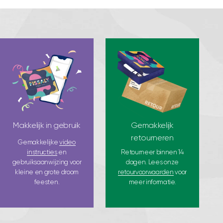
Makkelijk in gebruik
Gemakkelijk
retourneren
Gemakkelijke
video
instructies
en
Retourneer binnen 14
gebruiksaanwijzing voor
dagen. Lees onze
kleine en grote droom
retourvoorwaarden
voor
feesten.
meer informatie.