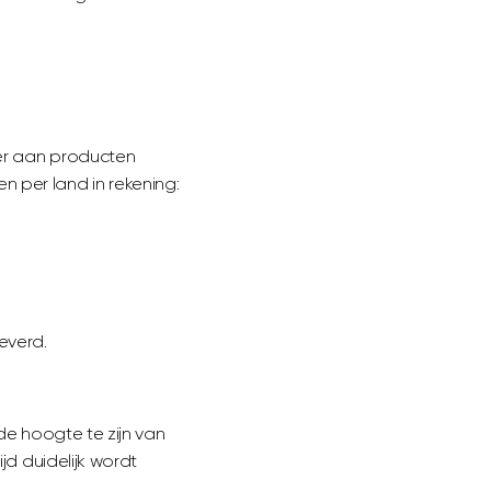
eer aan producten
 per land in rekening:
everd.
de hoogte te zijn van
jd duidelijk wordt