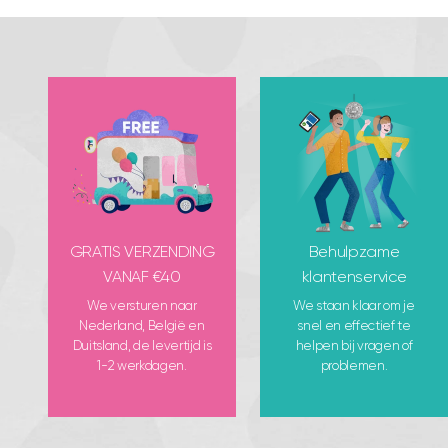
GRATIS VERZENDING
Behulpzame
VANAF €40
klantenservice
We versturen naar
We staan klaar om je
Nederland, België en
snel en effectief te
Duitsland, de levertijd is
helpen bij vragen of
1-2 werkdagen.
problemen.