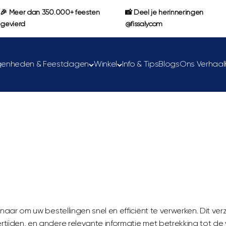
🎉 Meer dan 350.000+ feesten
📸 Deel je herinneringen
gevierd
@fissalycom
genheden & Feestdagen
Winkel
Info & Tips
Blogs
Ons Verhaal
VERSIE 1.0 - 25-03-2024
VerzendBeleid
Deze pagina is voor het laatst aangepast op 25-03-2024
ernaar om uw bestellingen snel en efficiënt te verwerken. Dit ver
rtijden, en andere relevante informatie met betrekking tot d