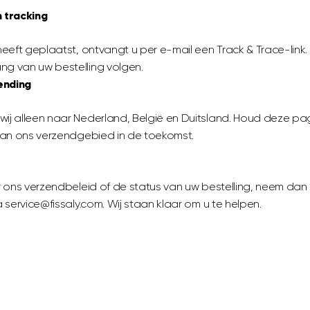
 tracking
eeft geplaatst, ontvangt u per e-mail een Track & Trace-link. 
g van uw bestelling volgen.
ending
ij alleen naar Nederland, België en Duitsland. Houd deze pa
 van ons verzendgebied in de toekomst.
r ons verzendbeleid of de status van uw bestelling, neem da
 service@fissaly.com. Wij staan klaar om u te helpen.