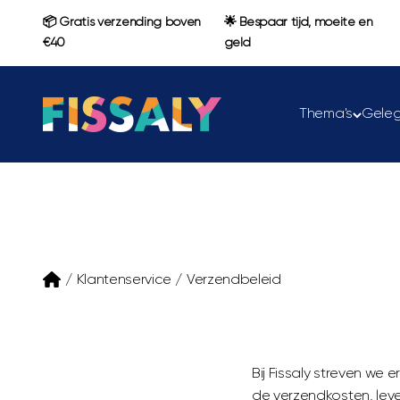
Naar inhoud
📦 Gratis verzending boven
🌟 Bespaar tijd, moeite en
€40
geld
Fissaly
Thema's
Gele
/
Klantenservice
/
Verzendbeleid
Bij Fissaly streven we 
de verzendkosten, leve