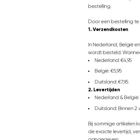
bestelling.
Door een bestelling te
1. Verzendkosten
In Nederland, België e
wordt besteld. Wannee
Nederland: €4,95
België: €5,95
Duitsland: €7,95
2. Levertijden
Nederland & België
Duitsland: Binnen 2
Bij sommige artikelen 
de exacte levertijd, ve
aangegeven.