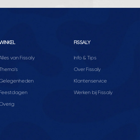
WINKEL
FISSALY
Alles van Fissaly
Info & Tips
Thema's
Over Fissaly
Gelegenheden
Klantenservice
Feestdagen
Werken bij Fissaly
Overig