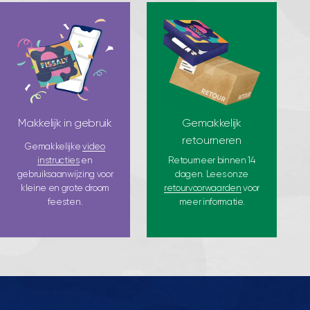
Makkelijk in gebruik
Gemakkelijk
retourneren
Gemakkelijke
video
instructies
en
Retourneer binnen 14
gebruiksaanwijzing voor
dagen. Lees onze
kleine en grote droom
retourvoorwaarden
voor
feesten.
meer informatie.