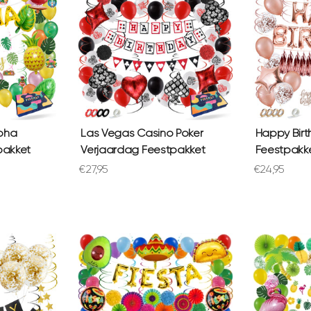
loha
Las Vegas Casino Poker
Happy Birt
pakket
Verjaardag Feestpakket
Feestpakk
Aanbiedingsprijs
Aanbiedings
€27,95
€24,95