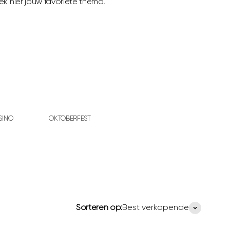
k hier jouw favoriete thema.
SINO
OKTOBERFEST
Sorteren op:
Best verkopende