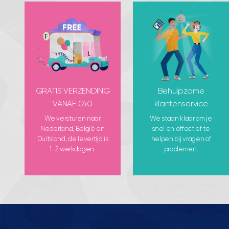
GRATIS VERZENDING
Behulpzame
VANAF €40
klantenservice
We versturen naar
We staan klaar om je
Nederland, België en
snel en effectief te
Duitsland, de levertijd is
helpen bij vragen of
1-2 werkdagen.
problemen.