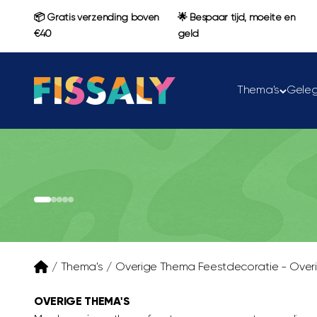
Naar inhoud
📦 Gratis verzending boven
🌟 Bespaar tijd, moeite en
€40
geld
Fissaly
Thema's
Gele
Naar artikel 1
Naar artikel 2
Naar artikel 3
Naar artikel 4
Naar artikel 5
/
Thema's
/
Overige Thema Feestdecoratie - Overig
OVERIGE THEMA'S