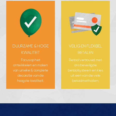
DUURZAME & HOGE
VEILIG EN FLEXIBEL
KWALITEIT
BETALEN
Focus op het
Betaal vertrouwd met
ontwikkelen en maken
ons beveiligde
van unieke & complete
betaalsysteem en kies
decoratie van de
uit een van de vele
hoogste kwaliteit.
betaalmethoden.