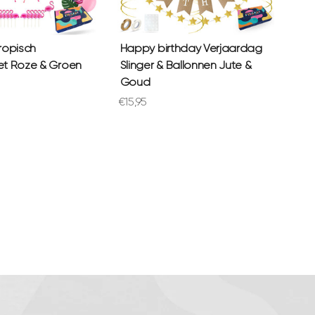
ropisch
Happy birthday Verjaardag
et Roze & Groen
Slinger & Ballonnen Jute &
Goud
prijs
Aanbiedingsprijs
€15,95