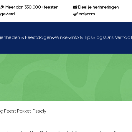
🎉 Meer dan 350.000+ feesten
📸 Deel je herinneringen
gevierd
@fissalycom
genheden & Feestdagen
Winkel
Info & Tips
Blogs
Ons Verhaal
 Feest Pakket Fissaly