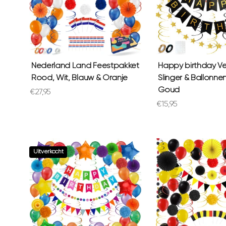
Nederland Land Feestpakket
Happy birthday V
Rood, Wit, Blauw & Oranje
Slinger & Ballonne
Goud
Aanbiedingsprijs
€27,95
Aanbiedingsprijs
€15,95
Uitverkocht