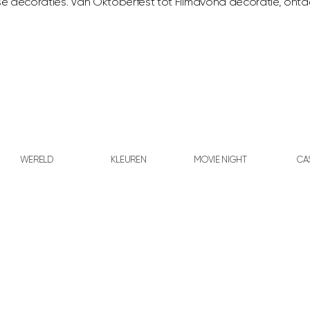
□
 decoraties. Van Oktoberfest tot Filmavond decoratie, ontde
WERELD
KLEUREN
MOVIE NIGHT
CA