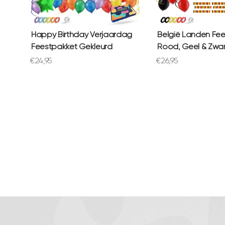
Happy Birthday Verjaardag
België Landen Fe
Feestpakket Gekleurd
Rood, Geel & Zwar
Aanbiedingsprijs
Aanbiedingsprijs
€24,95
€26,95