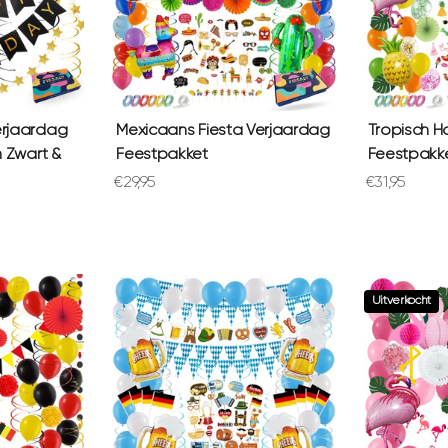
erjaardag
Mexicaans Fiesta Verjaardag
Tropisch H
n Zwart &
Feestpakket
Feestpakk
Aanbiedingsprijs
Aanbiedings
€29,95
€31,95
Uitverkocht