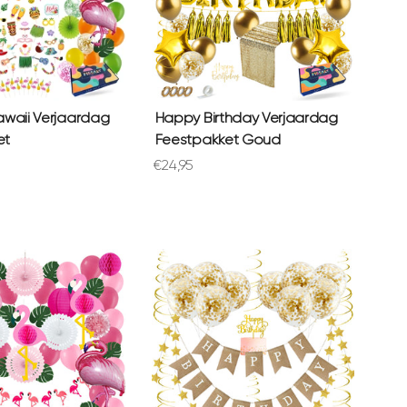
awaii Verjaardag
Happy Birthday Verjaardag
et
Feestpakket Goud
prijs
Aanbiedingsprijs
€24,95