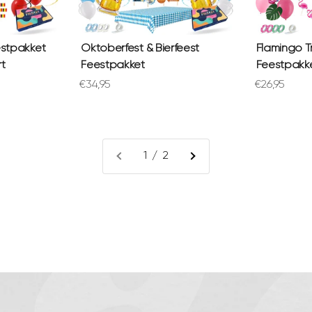
estpakket
Oktoberfest & Bierfeest
Flamingo T
t
Feestpakket
Feestpakk
Aanbiedingsprijs
Aanbiedings
€34,95
€26,95
1 / 2