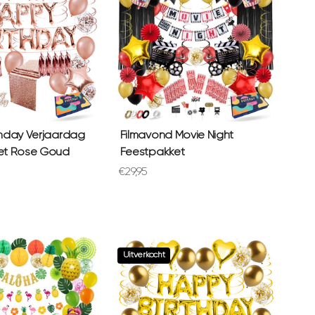
hday Verjaardag
Filmavond Movie Night
et Rose Goud
Feestpakket
prijs
Aanbiedingsprijs
€29,95
Uitverkocht