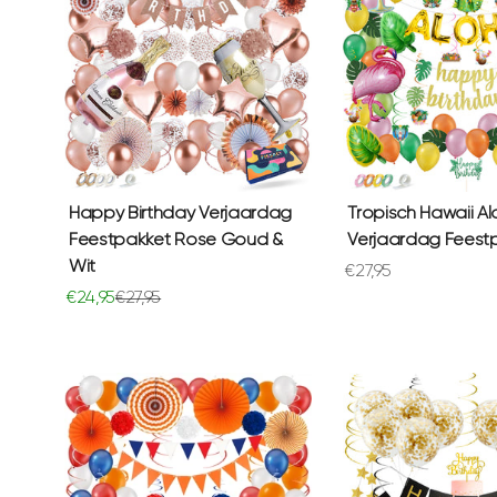
Happy Birthday Verjaardag
Tropisch Hawaii A
Feestpakket Rose Goud &
Verjaardag Feest
Wit
Aanbiedingsprijs
€27,95
Aanbiedingsprijs
Normale prijs
€24,95
€27,95