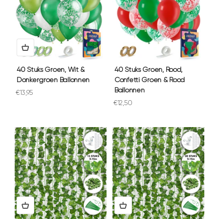
40 Stuks Groen, Wit &
40 Stuks Groen, Rood,
Donkergroen Ballonnen
Confetti Groen & Rood
Ballonnen
Aanbiedingsprijs
€13,95
Aanbiedingsprijs
€12,50