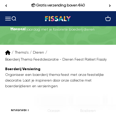
Naar inhoud
📦 Gratis verzending boven €40
Navigatiemenu openen
Zoeken openen
Winke
Fissaly
Mooooo!
Vier je verjaardag met je favoriete boederij dieren
/
Thema's
/
Dieren
/
Boerderij Thema Feestdecoratie - Dieren Feest Pakket Fissaly
Boerderij Versiering
Organiseer een boerderij thema feest met onze feestelijke
decoratie. Laat je inspireren door onze collectie met
boerderijdieren en versieringen.
____
BOERDERIJ
Oceaan
Bosdieren