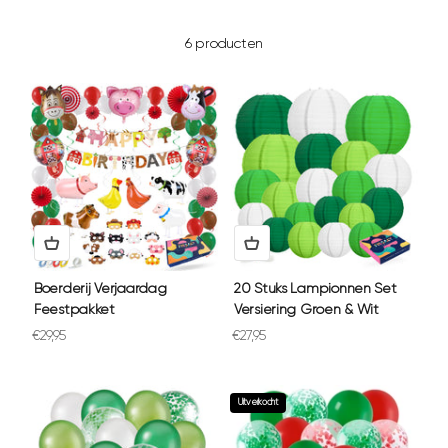
6 producten
Boerderij Verjaardag
20 Stuks Lampionnen Set
Feestpakket
Versiering Groen & Wit
Aanbiedingsprijs
Aanbiedingsprijs
€29,95
€27,95
Uitverkocht