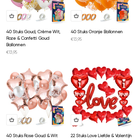
40 Stuks Goud, Crème Wit,
40 Stuks Oranje Ballonnen
Roze & Confetti Goud
Aanbiedingsprijs
€13,95
Ballonnen
Aanbiedingsprijs
€13,95
40 Stuks Rose Goud & Wit
22 Stuks Love Liefde & Valentijn