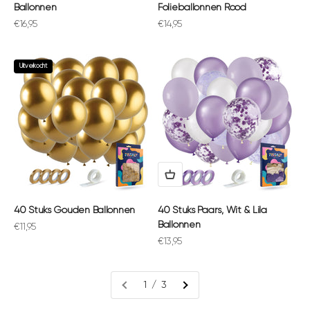
Ballonnen
Folieballonnen Rood
Aanbiedingsprijs
Aanbiedingsprijs
€16,95
€14,95
Uitverkocht
40 Stuks Gouden Ballonnen
40 Stuks Paars, Wit & Lila
Ballonnen
Aanbiedingsprijs
€11,95
Aanbiedingsprijs
€13,95
1 / 3