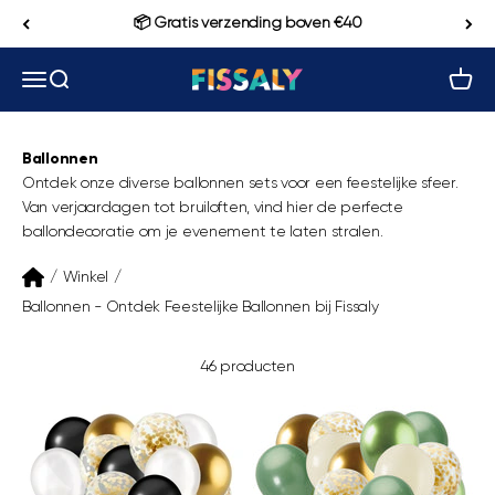
Naar inhoud
📦 Gratis verzending boven €40
Navigatiemenu openen
Zoeken openen
Winke
Fissaly
Ballonnen
Ontdek onze diverse ballonnen sets voor een feestelijke sfeer.
Van verjaardagen tot bruiloften, vind hier de perfecte
ballondecoratie om je evenement te laten stralen.
/
Winkel
/
Ballonnen - Ontdek Feestelijke Ballonnen bij Fissaly
46 producten