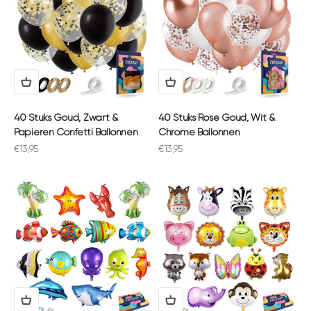
40 Stuks Goud, Zwart &
40 Stuks Rose Goud, Wit &
Papieren Confetti Ballonnen
Chrome Ballonnen
Aanbiedingsprijs
Aanbiedingsprijs
€13,95
€13,95