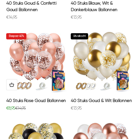
40 Stuks Goud & Confetti
40 Stuks Blauw, Wit &
Goud Ballonnen
Donkerblauw Ballonnen
Aanbiedingsprijs
Aanbiedingsprijs
€14,95
€13,95
Bespaar 40%
Uitverkocht
40 Stuks Rose Goud Ballonnen
40 Stuks Goud & Wit Ballonnen
Aanbiedingsprijs
Normale prijs
Aanbiedingsprijs
€8,95
€14,95
€13,95