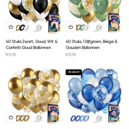
40 Stuks Zwart, Goud, Wit &
40 Stuks, Olijfgroen, Beige &
Confetti Goud Ballonnen
Gouden Ballonnen
Aanbiedingsprijs
Aanbiedingsprijs
€13,95
€13,95
Uitverkocht