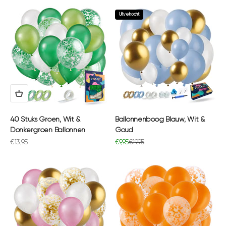
Uitverkocht
40 Stuks Groen, Wit &
Ballonnenboog Blauw, Wit &
Donkergroen Ballonnen
Goud
Aanbiedingsprijs
Aanbiedingsprijs
Normale prijs
€13,95
€9,95
€19,95