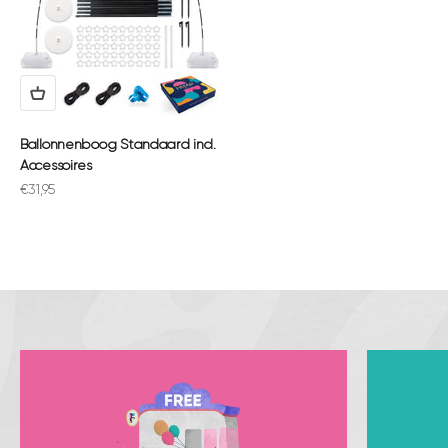
Ballonnenboog Standaard incl.
Accessoires
Aanbiedingsprijs
€31,95