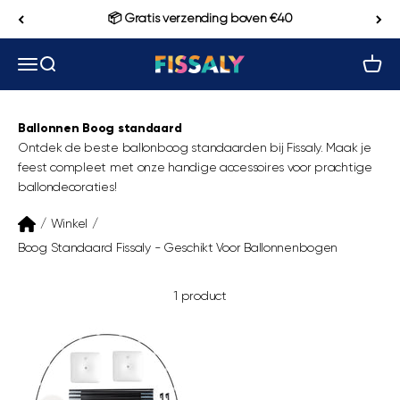
Naar inhoud
📦 Gratis verzending boven €40
Navigatiemenu openen
Zoeken openen
Winke
Fissaly
Ballonnen Boog standaard
Ontdek de beste ballonboog standaarden bij Fissaly. Maak je
feest compleet met onze handige accessoires voor prachtige
ballondecoraties!
/
Winkel
/
Boog Standaard Fissaly - Geschikt Voor Ballonnenbogen
1 product