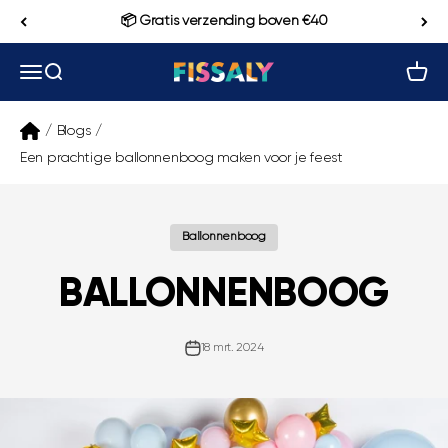
Naar inhoud
📦 Gratis verzending boven €40
Navigatiemenu openen
Zoeken openen
Winke
Fissaly
/
Blogs
/
Een prachtige ballonnenboog maken voor je feest
Ballonnenboog
BALLONNENBOOG
18 mrt. 2024