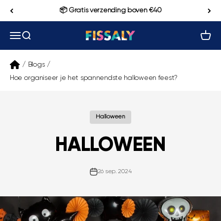
Naar inhoud
📦 Gratis verzending boven €40
Navigatiemenu openen
Zoeken openen
Winke
Fissaly
/
Blogs
/
Hoe organiseer je het spannendste halloween feest?
Halloween
HALLOWEEN
26 sep. 2024