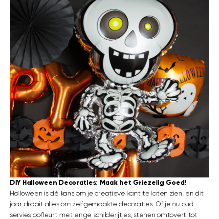
DIY Halloween Decoraties: Maak het Griezelig Goed!
Halloween is dé kans om je creatieve kant te laten zien, en dit
jaar draait alles om zelfgemaakte decoraties. Of je nu oud
servies opfleurt met enge schilderijtjes, stenen omtovert tot