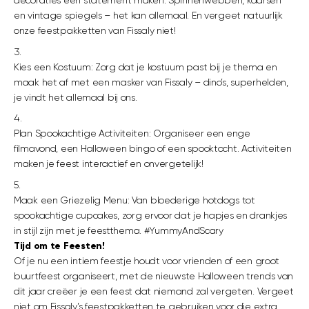
decoraties een statement maken. Spinnenwebben, kaarsen
en vintage spiegels – het kan allemaal. En vergeet natuurlijk
onze feestpakketten van Fissaly niet!
Kies een Kostuum: Zorg dat je kostuum past bij je thema en
maak het af met een masker van Fissaly – dino’s, superhelden,
je vindt het allemaal bij ons.
Plan Spookachtige Activiteiten: Organiseer een enge
filmavond, een Halloween bingo of een spooktocht. Activiteiten
maken je feest interactief en onvergetelijk!
Maak een Griezelig Menu: Van bloederige hotdogs tot
spookachtige cupcakes, zorg ervoor dat je hapjes en drankjes
in stijl zijn met je feestthema. #YummyAndScary
Tijd om te Feesten!
Of je nu een intiem feestje houdt voor vrienden of een groot
buurtfeest organiseert, met de nieuwste Halloween trends van
dit jaar creëer je een feest dat niemand zal vergeten. Vergeet
niet om Fissaly’s feestpakketten te gebruiken voor die extra