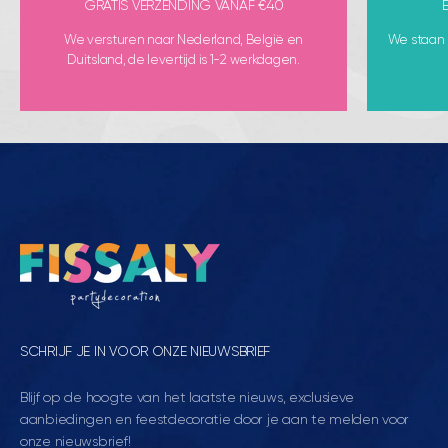
GRATIS VERZENDING VANAF €40
We versturen naar Nederland, België en
We staan k
Duitsland, de levertijd is 1-2 werkdagen.
SCHRIJF JE IN VOOR ONZE NIEUWSBRIEF
Blijf op de hoogte van het laatste nieuws, exclusieve
aanbiedingen en feestdecoratie door je aan te melden voor
onze nieuwsbrief!