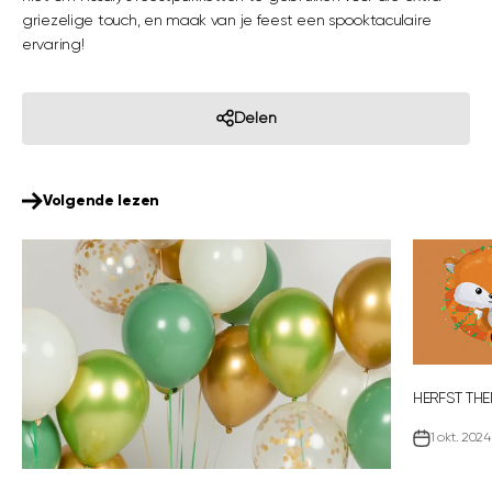
griezelige touch, en maak van je feest een spooktaculaire
ervaring!
Delen
Volgende lezen
HERFST TH
1 okt. 2024