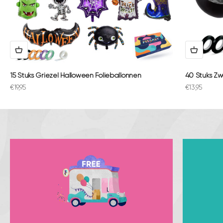
15 Stuks Griezel Halloween Folieballonnen
40 Stuks Zw
Aanbiedingsprijs
Aanbiedings
€19,95
€13,95