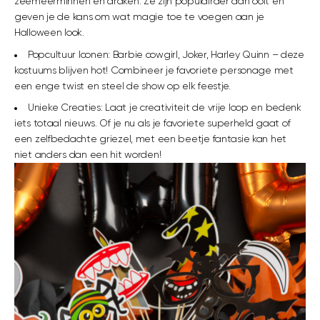
zeemeerminnen en draken. Ze zijn populairder dan ooit en
geven je de kans om wat magie toe te voegen aan je
Halloween look.
Popcultuur Iconen: Barbie cowgirl, Joker, Harley Quinn – deze
kostuums blijven hot! Combineer je favoriete personage met
een enge twist en steel de show op elk feestje.
Unieke Creaties: Laat je creativiteit de vrije loop en bedenk
iets totaal nieuws. Of je nu als je favoriete superheld gaat of
een zelfbedachte griezel, met een beetje fantasie kan het
niet anders dan een hit worden!