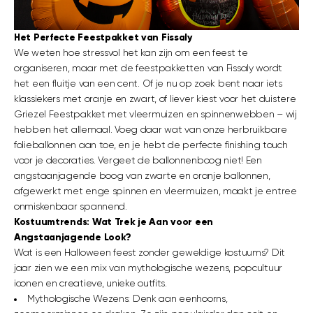
Het Perfecte Feestpakket van Fissaly
We weten hoe stressvol het kan zijn om een feest te
organiseren, maar met de feestpakketten van Fissaly wordt
het een fluitje van een cent. Of je nu op zoek bent naar iets
klassiekers met oranje en zwart, of liever kiest voor het duistere
Griezel Feestpakket met vleermuizen en spinnenwebben – wij
hebben het allemaal. Voeg daar wat van onze herbruikbare
folieballonnen aan toe, en je hebt de perfecte finishing touch
voor je decoraties. Vergeet de ballonnenboog niet! Een
angstaanjagende boog van zwarte en oranje ballonnen,
afgewerkt met enge spinnen en vleermuizen, maakt je entree
onmiskenbaar spannend.
Kostuumtrends: Wat Trek je Aan voor een
Angstaanjagende Look?
Wat is een Halloween feest zonder geweldige kostuums? Dit
jaar zien we een mix van mythologische wezens, popcultuur
iconen en creatieve, unieke outfits.
Mythologische Wezens: Denk aan eenhoorns,