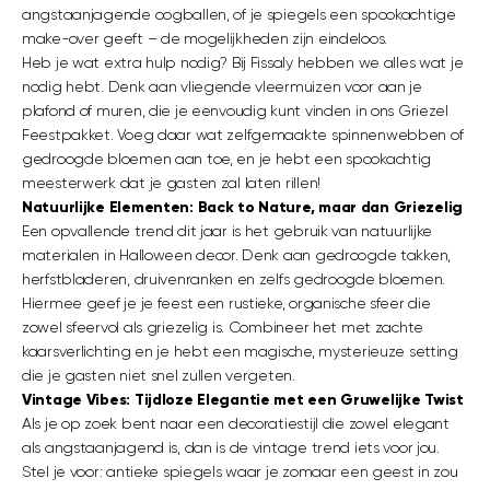
angstaanjagende oogballen, of je spiegels een spookachtige
make-over geeft – de mogelijkheden zijn eindeloos.
Heb je wat extra hulp nodig? Bij Fissaly hebben we alles wat je
nodig hebt. Denk aan vliegende vleermuizen voor aan je
plafond of muren, die je eenvoudig kunt vinden in ons Griezel
Feestpakket. Voeg daar wat zelfgemaakte spinnenwebben of
gedroogde bloemen aan toe, en je hebt een spookachtig
meesterwerk dat je gasten zal laten rillen!
Natuurlijke Elementen: Back to Nature, maar dan Griezelig
Een opvallende trend dit jaar is het gebruik van natuurlijke
materialen in Halloween decor. Denk aan gedroogde takken,
herfstbladeren, druivenranken en zelfs gedroogde bloemen.
Hiermee geef je je feest een rustieke, organische sfeer die
zowel sfeervol als griezelig is. Combineer het met zachte
kaarsverlichting en je hebt een magische, mysterieuze setting
die je gasten niet snel zullen vergeten.
Vintage Vibes: Tijdloze Elegantie met een Gruwelijke Twist
Als je op zoek bent naar een decoratiestijl die zowel elegant
als angstaanjagend is, dan is de vintage trend iets voor jou.
Stel je voor: antieke spiegels waar je zomaar een geest in zou