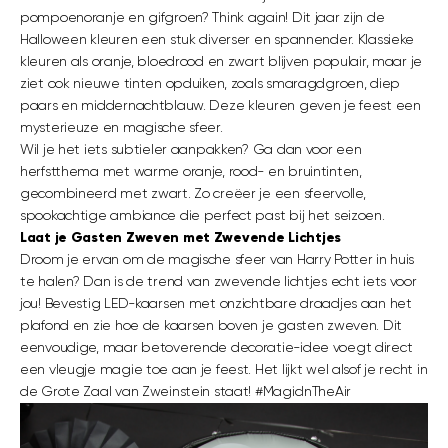
pompoenoranje en gifgroen? Think again! Dit jaar zijn de
Halloween kleuren een stuk diverser en spannender. Klassieke
kleuren als oranje, bloedrood en zwart blijven populair, maar je
ziet ook nieuwe tinten opduiken, zoals smaragdgroen, diep
paars en middernachtblauw. Deze kleuren geven je feest een
mysterieuze en magische sfeer.
Wil je het iets subtieler aanpakken? Ga dan voor een
herfstthema met warme oranje, rood- en bruintinten,
gecombineerd met zwart. Zo creëer je een sfeervolle,
spookachtige ambiance die perfect past bij het seizoen.
Laat je Gasten Zweven met Zwevende Lichtjes
Droom je ervan om de magische sfeer van Harry Potter in huis
te halen? Dan is de trend van zwevende lichtjes echt iets voor
jou! Bevestig LED-kaarsen met onzichtbare draadjes aan het
plafond en zie hoe de kaarsen boven je gasten zweven. Dit
eenvoudige, maar betoverende decoratie-idee voegt direct
een vleugje magie toe aan je feest. Het lijkt wel alsof je recht in
de Grote Zaal van Zweinstein staat! #MagicInTheAir