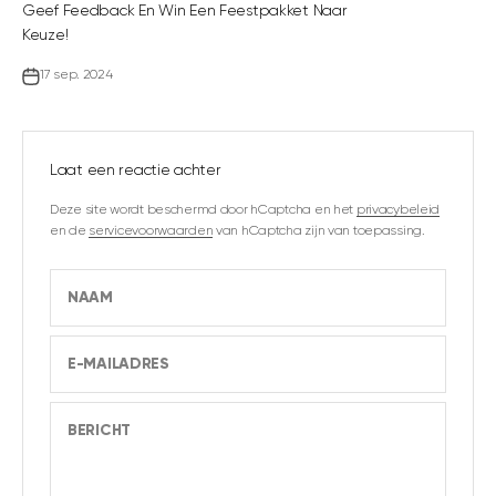
Geef Feedback En Win Een Feestpakket Naar
Keuze!
17 sep. 2024
Laat een reactie achter
Deze site wordt beschermd door hCaptcha en het
privacybeleid
en de
servicevoorwaarden
van hCaptcha zijn van toepassing.
NAAM
E-MAILADRES
BERICHT