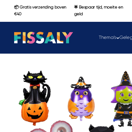
Naar inhoud
📦 Gratis verzending boven
🌟 Bespaar tijd, moeite en
€40
geld
Fissaly
Thema's
Gele