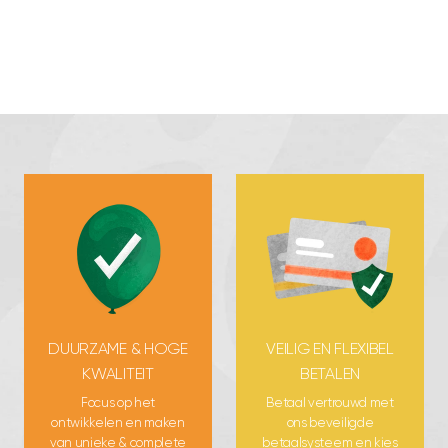
DUURZAME & HOGE
VEILIG EN FLEXIBEL
KWALITEIT
BETALEN
Focus op het
Betaal vertrouwd met
ontwikkelen en maken
ons beveiligde
van unieke & complete
betaalsysteem en kies