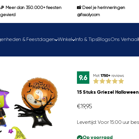
🎉 Meer dan 350.000+ feesten
📸 Deel je herinneringen
gevierd
@fissalycom
genheden & Feestdagen
Winkel
Info & Tips
Blogs
Ons Verhaal
15 Stuks Griezel Halloween
Aanbiedingsprijs
€19,95
Levertijd: Voor 15:00 uur 
Op voorraad