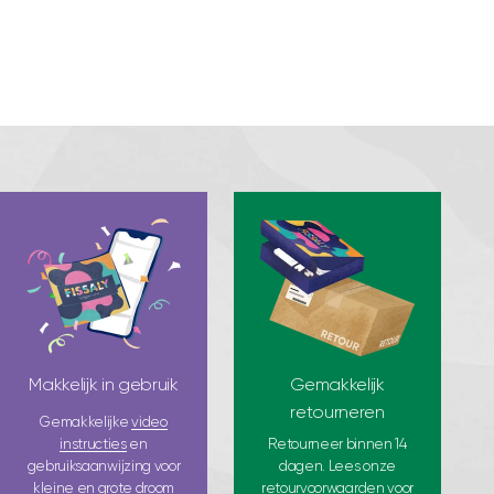
Makkelijk in gebruik
Gemakkelijk
retourneren
Gemakkelijke
video
instructies
en
Retourneer binnen 14
gebruiksaanwijzing voor
dagen. Lees onze
kleine en grote droom
retourvoorwaarden
voor