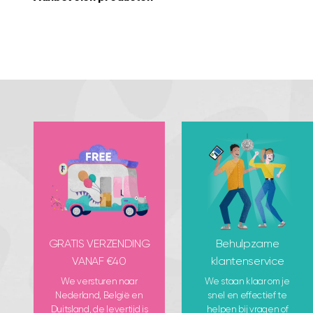
GRATIS VERZENDING
Behulpzame
VANAF €40
klantenservice
We versturen naar
We staan klaar om je
Nederland, België en
snel en effectief te
Duitsland, de levertijd is
helpen bij vragen of