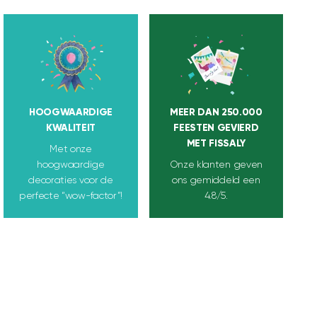
HOOGWAARDIGE
MEER DAN 250.000
KWALITEIT
FEESTEN GEVIERD
MET FISSALY
Met onze
hoogwaardige
Onze klanten geven
decoraties voor de
ons gemiddeld een
perfecte “wow-factor”!
4.8/5.