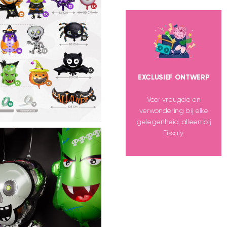
EXCLUSIEF ONTWERP
Voor vreugde en
verwondering bij elke
gelegenheid, alleen bij
Fissaly.