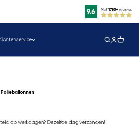
Klantenservice
Zoeken opene
Accountpag
Winkelwa
 Folieballonnen
besteld op werkdagen? Dezelfde dag verzonden!