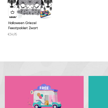
Halloween Griezel
Feestpakket Zwart
Aanbiedingsprijs
€34,95