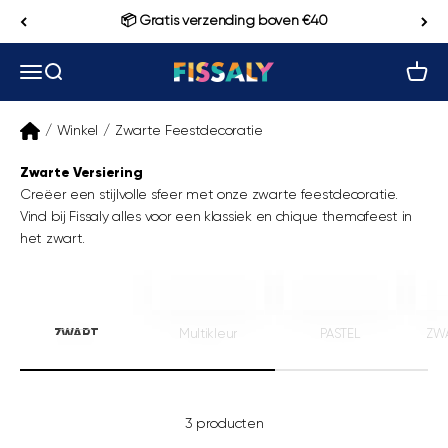
Naar inhoud
📦 Gratis verzending boven €40
Navigatiemenu openen
Zoeken openen
Winke
Fissaly
/
Winkel
/
Zwarte Feestdecoratie
Zwarte Versiering
Creëer een stijlvolle sfeer met onze zwarte feestdecoratie.
Vind bij Fissaly alles voor een klassiek en chique themafeest in
het zwart.
_____
ZWART
Multikleur
PASTEL
ZW
3 producten