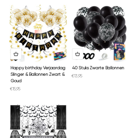
Happy birthday Verjaardag
40 Stuks Zwarte Ballonnen
Slinger & Ballonnen Zwart &
Aanbiedingsprijs
€13,95
Goud
Aanbiedingsprijs
€15,95