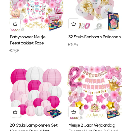
Babyshower Meisje
32 Stuks Eenhoorn Ballonnen
Feestpakket Roze
Aanbiedingsprijs
€18,95
Aanbiedingsprijs
€27,95
20 Stuks Lampionnen Set
Meisje 2 Jaar Verjaardag