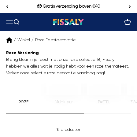
Naar inhoud
📦 Gratis verzending boven €40
Navigatiemenu openen
Zoeken openen
Winke
Fissaly
/
Winkel
/
Roze Feestdecoratie
Roze Versiering
B
reng kleur in je feest met onze roze collectie! Bij Fissaly
hebben we alles wat je nodig hebt voor een roze themafeest.
Verken onze selectie roze decoratie vandaag nog!
_____
ROZE
Multikleur
PASTEL
ZW
18 producten