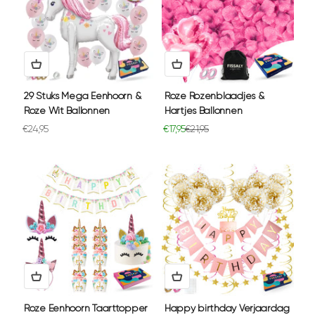
29 Stuks Mega Eenhoorn &
Roze Rozenblaadjes &
Roze Wit Ballonnen
Hartjes Ballonnen
Aanbiedingsprijs
Aanbiedingsprijs
Normale prijs
€24,95
€17,95
€21,95
Roze Eenhoorn Taarttopper
Happy birthday Verjaardag