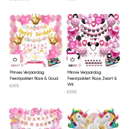
Prinses Verjaardag
Minnie Verjaardag
Feestpakket Roze & Goud
Feestpakket Roze, Zwart &
Wit
Aanbiedingsprijs
€29,95
Aanbiedingsprijs
€29,95