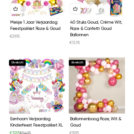
Meisje 1 Jaar Verjaardag
40 Stuks Goud, Crème Wit,
Feestpakket Roze & Goud
Roze & Confetti Goud
Ballonnen
Aanbiedingsprijs
€29,95
Aanbiedingsprijs
€13,95
Uitverkocht
Uitverkocht
Eenhoorn Verjaardag
Ballonnenboog Roze, Wit &
Kinderfeest Feestpakket XL
Goud
Aanbiedingsprijs
Normale prijs
Aanbiedingsprijs
€39,95
€54,95
€19,95