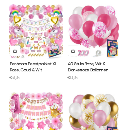
Eenhoorn Feestpakket XL
40 Stuks Roze, Wit &
Roze, Goud & Wit
Donkerroze Ballonnen
Aanbiedingsprijs
Aanbiedingsprijs
€31,95
€13,95