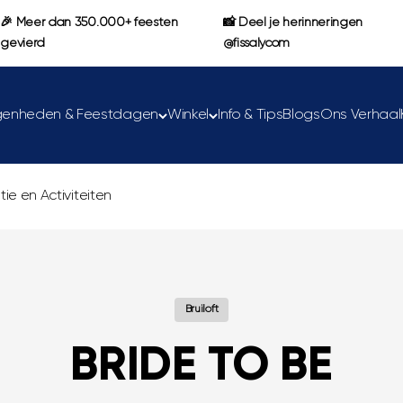
🎉 Meer dan 350.000+ feesten
📸 Deel je herinneringen
gevierd
@fissalycom
genheden & Feestdagen
Winkel
Info & Tips
Blogs
Ons Verhaal
ie en Activiteiten
Bruiloft
BRIDE TO BE