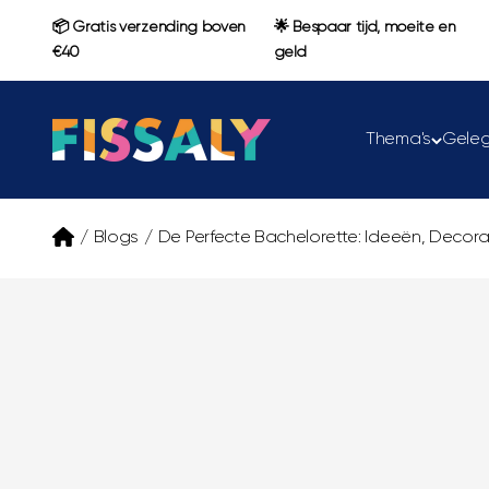
Naar inhoud
📦 Gratis verzending boven
🌟 Bespaar tijd, moeite en
€40
geld
Fissaly
Thema's
Gele
/
Blogs
/
De Perfecte Bachelorette: Ideeën, Decorat