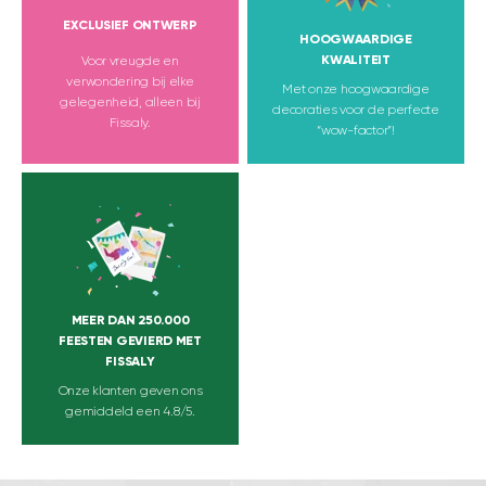
EXCLUSIEF ONTWERP
HOOGWAARDIGE
KWALITEIT
Voor vreugde en
verwondering bij elke
Met onze hoogwaardige
gelegenheid, alleen bij
decoraties voor de perfecte
Fissaly.
“wow-factor”!
MEER DAN 250.000
FEESTEN GEVIERD MET
FISSALY
Onze klanten geven ons
gemiddeld een 4.8/5.