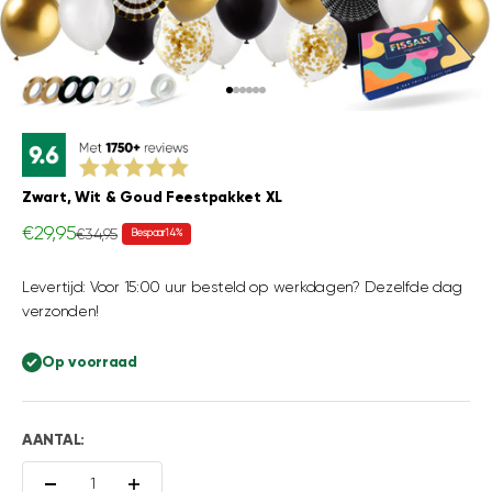
Naar artikel 1
Naar artikel 2
Naar artikel 3
Naar artikel 4
Naar artikel 5
Naar artikel 6
Zwart, Wit & Goud Feestpakket XL
Aanbiedingsprijs
€29,95
Normale prijs
€34,95
Bespaar 14%
Levertijd: Voor 15:00 uur besteld op werkdagen? Dezelfde dag
verzonden!
Op voorraad
AANTAL: