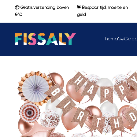
Naar inhoud
📦 Gratis verzending boven
🌟 Bespaar tijd, moeite en
€40
geld
Fissaly
Thema's
Gele