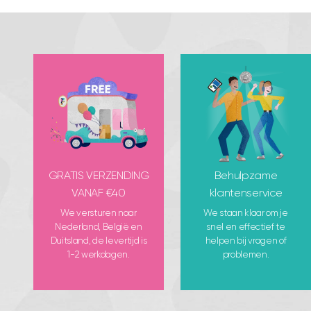
GRATIS VERZENDING
Behulpzame
VANAF €40
klantenservice
We versturen naar
We staan klaar om je
Nederland, België en
snel en effectief te
Duitsland, de levertijd is
helpen bij vragen of
1-2 werkdagen.
problemen.