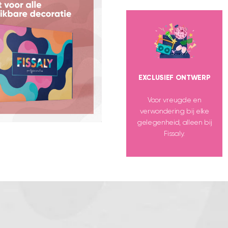
EXCLUSIEF ONTWERP
Voor vreugde en
verwondering bij elke
gelegenheid, alleen bij
Fissaly.