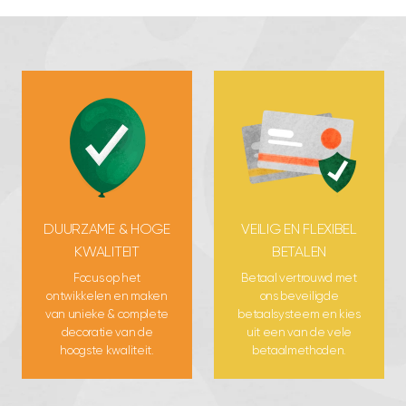
DUURZAME & HOGE
VEILIG EN FLEXIBEL
KWALITEIT
BETALEN
Focus op het
Betaal vertrouwd met
ontwikkelen en maken
ons beveiligde
van unieke & complete
betaalsysteem en kies
decoratie van de
uit een van de vele
hoogste kwaliteit.
betaalmethoden.