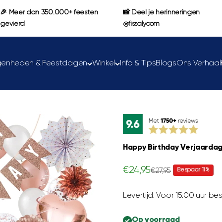
🎉 Meer dan 350.000+ feesten
📸 Deel je herinneringen
gevierd
@fissalycom
genheden & Feestdagen
Winkel
Info & Tips
Blogs
Ons Verhaal
Happy Birthday Verjaarda
Aanbiedingsprijs
€24,95
Normale prijs
Bespaar 11%
€27,95
Levertijd: Voor 15:00 uur 
Op voorraad