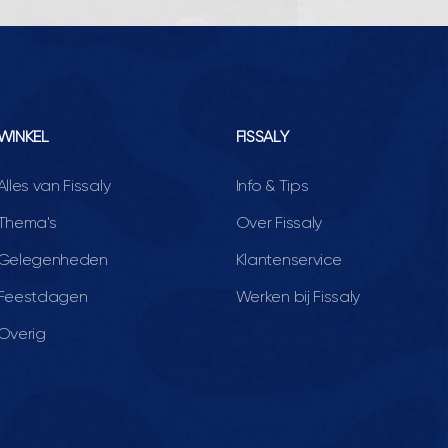
WINKEL
FISSALY
Alles van Fissaly
Info & Tips
Thema's
Over Fissaly
Gelegenheden
Klantenservice
Feestdagen
Werken bij Fissaly
Overig