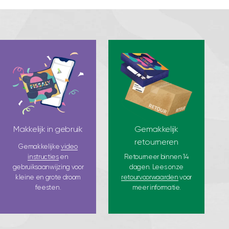
Makkelijk in gebruik
Gemakkelijk
retourneren
Gemakkelijke
video
instructies
en
Retourneer binnen 14
gebruiksaanwijzing voor
dagen. Lees onze
kleine en grote droom
retourvoorwaarden
voor
feesten.
meer informatie.