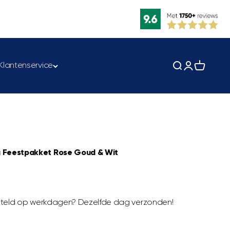
Klantenservice
Zoeken opene
Accountpag
Winkelwa
g Feestpakket Rose Goud & Wit
besteld op werkdagen? Dezelfde dag verzonden!