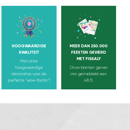
HOOGWAARDIGE
MEER DAN 250.000
KWALITEIT
FEESTEN GEVIERD
MET FISSALY
Met onze
hoogwaardige
Onze klanten geven
decoraties voor de
ons gemiddeld een
perfecte “wow-factor”!
4.8/5.