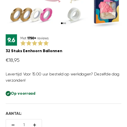
Naar artikel 1
Naar artikel 2
Naar artikel 3
32 Stuks Eenhoorn Ballonnen
Aanbiedingsprijs
€18,95
Levertijd: Voor 15:00 uur besteld op werkdagen? Dezelfde dag
verzonden!
Op voorraad
AANTAL: