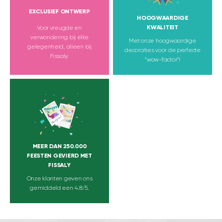
EXCLUSIEF ONTWERP
HOOGWAARDIGE
KWALITEIT
Voor vreugde en
verwondering bij elke
Met onze hoogwaardige
gelegenheid, alleen bij
decoraties voor de perfecte
Fissaly.
“wow-factor”!
MEER DAN 250.000
FEESTEN GEVIERD MET
FISSALY
Onze klanten geven ons
gemiddeld een 4.8/5.