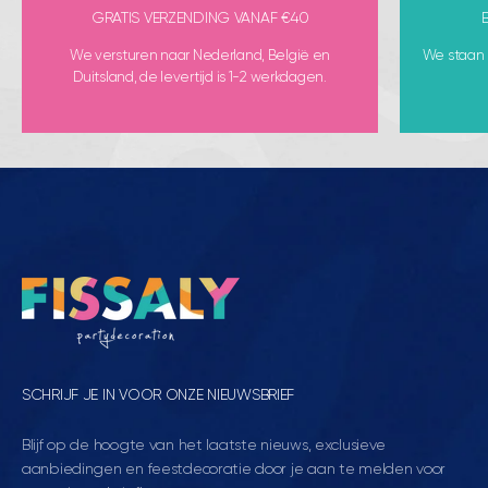
GRATIS VERZENDING VANAF €40
We versturen naar Nederland, België en
We staan k
Duitsland, de levertijd is 1-2 werkdagen.
SCHRIJF JE IN VOOR ONZE NIEUWSBRIEF
Blijf op de hoogte van het laatste nieuws, exclusieve
aanbiedingen en feestdecoratie door je aan te melden voor