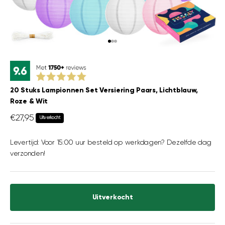
Naar artikel 1
Naar artikel 2
Naar artikel 3
20 Stuks Lampionnen Set Versiering Paars, Lichtblauw,
Roze & Wit
Aanbiedingsprijs
€27,95
Uitverkocht
Levertijd: Voor 15:00 uur besteld op werkdagen? Dezelfde dag
verzonden!
Uitverkocht