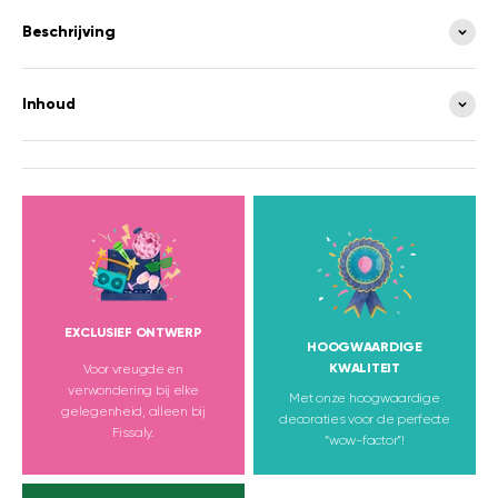
Beschrijving
Inhoud
EXCLUSIEF ONTWERP
HOOGWAARDIGE
KWALITEIT
Voor vreugde en
verwondering bij elke
Met onze hoogwaardige
gelegenheid, alleen bij
decoraties voor de perfecte
Fissaly.
“wow-factor”!