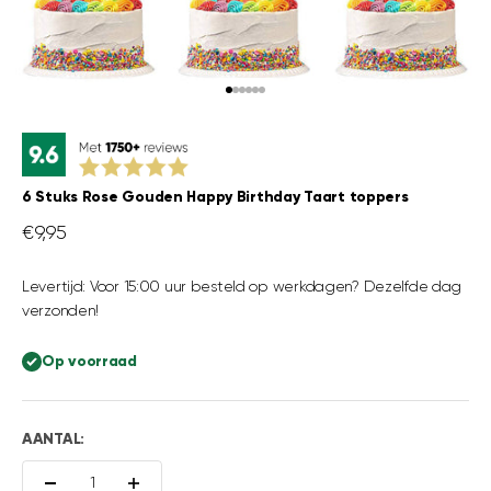
Naar artikel 1
Naar artikel 2
Naar artikel 3
Naar artikel 4
Naar artikel 5
Naar artikel 6
6 Stuks Rose Gouden Happy Birthday Taart toppers
Aanbiedingsprijs
€9,95
Levertijd: Voor 15:00 uur besteld op werkdagen? Dezelfde dag
verzonden!
Op voorraad
AANTAL: