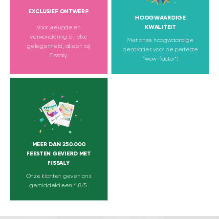
EXCLUSIEF ONTWERP
HOOGWAARDIGE
KWALITEIT
Voor vreugde en
verwondering bij elke
Met onze hoogwaardige
gelegenheid, alleen bij
decoraties voor de perfecte
Fissaly.
“wow-factor”!
MEER DAN 250.000
FEESTEN GEVIERD MET
FISSALY
Onze klanten geven ons
gemiddeld een 4.8/5.