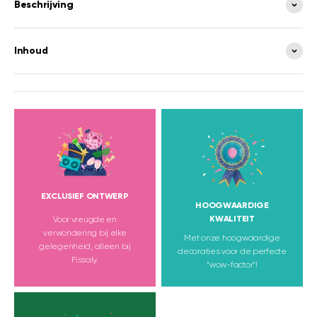
Beschrijving
Inhoud
EXCLUSIEF ONTWERP
HOOGWAARDIGE
KWALITEIT
Voor vreugde en
verwondering bij elke
Met onze hoogwaardige
gelegenheid, alleen bij
decoraties voor de perfecte
Fissaly.
“wow-factor”!