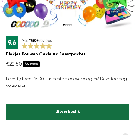
Naar artikel 1
Naar artikel 2
Naar artikel 3
Naar artikel 4
Naar artikel 5
Blokjes Bouwen Gekleurd Feestpakket
Aanbiedingsprijs
€22,50
Uitverkocht
Levertijd: Voor 15:00 uur besteld op werkdagen? Dezelfde dag
verzonden!
Uitverkocht