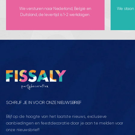
We versturen naar Nederland, België en
We staan k
Duitsland, de levertijd is 1-2 werkdagen.
SCHRIJF JE IN VOOR ONZE NIEUWSBRIEF
Blijf op de hoogte van het laatste nieuws, exclusieve
aanbiedingen en feestdecoratie door je aan te melden voor
onze nieuwsbrief!