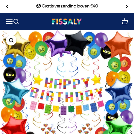
Naar inhoud
📦 Gratis verzending boven €40
Navigatiemenu openen
Zoeken openen
Winke
Fissaly
In-/uitzoomen