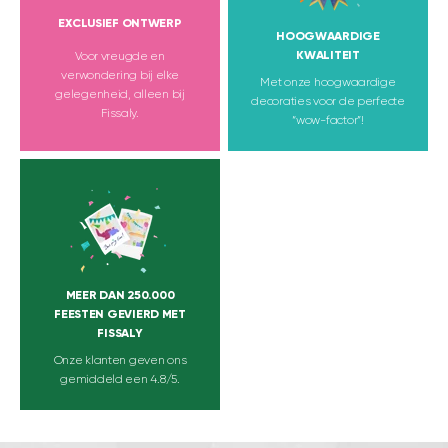
EXCLUSIEF ONTWERP
HOOGWAARDIGE
KWALITEIT
Voor vreugde en
verwondering bij elke
Met onze hoogwaardige
gelegenheid, alleen bij
decoraties voor de perfecte
Fissaly.
“wow-factor”!
MEER DAN 250.000
FEESTEN GEVIERD MET
FISSALY
Onze klanten geven ons
gemiddeld een 4.8/5.