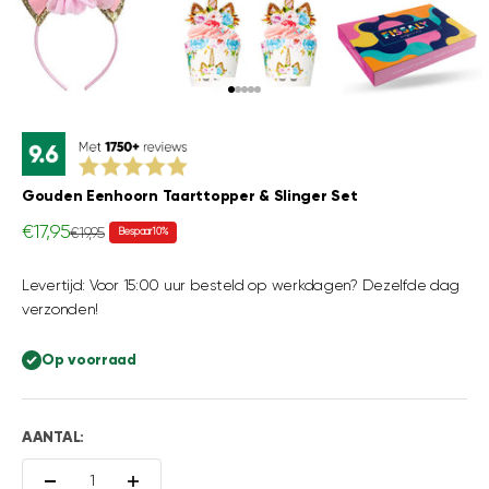
Naar artikel 1
Naar artikel 2
Naar artikel 3
Naar artikel 4
Naar artikel 5
Gouden Eenhoorn Taarttopper & Slinger Set
Aanbiedingsprijs
€17,95
Normale prijs
€19,95
Bespaar 10%
Levertijd: Voor 15:00 uur besteld op werkdagen? Dezelfde dag
verzonden!
Op voorraad
AANTAL: