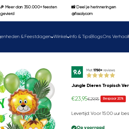
🎉 Meer dan 350.000+ feesten
📸 Deel je herinneringen
gevierd
@fissalycom
genheden & Feestdagen
Winkel
Info & Tips
Blogs
Ons Verhaal
Jungle Dieren Tropisch Ve
Aanbiedingsprijs
€23,95
Normale prijs
Bespaar 20%
€29,95
Levertijd: Voor 15:00 uur 
Op voorraad