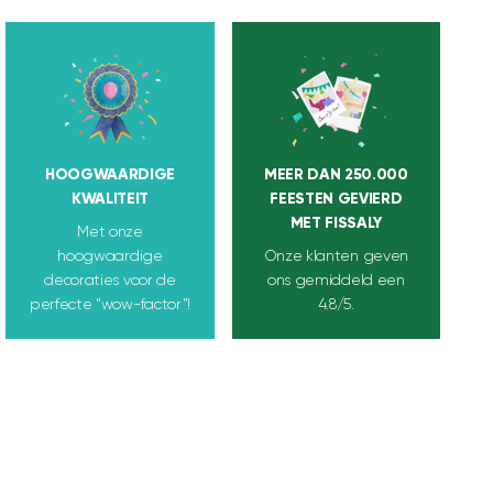
HOOGWAARDIGE
MEER DAN 250.000
KWALITEIT
FEESTEN GEVIERD
MET FISSALY
Met onze
hoogwaardige
Onze klanten geven
decoraties voor de
ons gemiddeld een
perfecte “wow-factor”!
4.8/5.