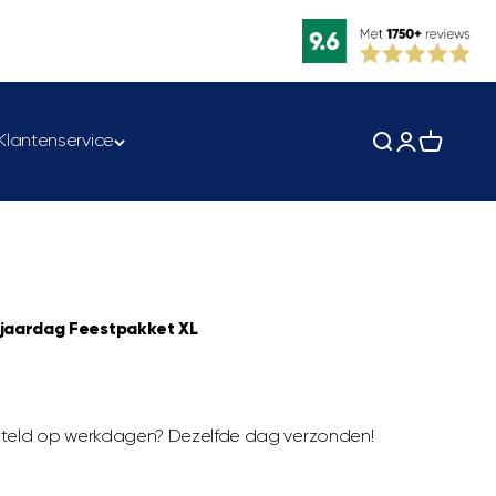
Klantenservice
Zoeken opene
Accountpag
Winkelwa
rjaardag Feestpakket XL
besteld op werkdagen? Dezelfde dag verzonden!