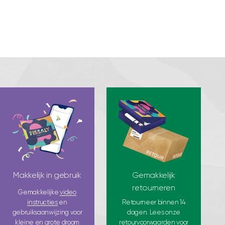
Makkelijk in gebruik
Gemakkelijk
retourneren
Gemakkelijke
video
instructies
en
Retourneer binnen 14
gebruiksaanwijzing voor
dagen. Lees onze
kleine en grote droom
retourvoorwaarden
voor