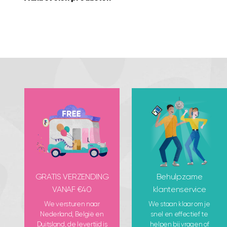
GRATIS VERZENDING
Behulpzame
VANAF €40
klantenservice
We versturen naar
We staan klaar om je
Nederland, België en
snel en effectief te
Duitsland, de levertijd is
helpen bij vragen of