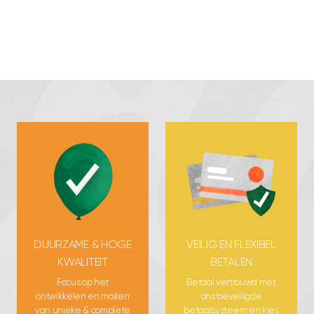
DUURZAME & HOGE
VEILIG EN FLEXIBEL
KWALITEIT
BETALEN
Focus op het
Betaal vertrouwd met
ontwikkelen en maken
ons beveiligde
van unieke & complete
betaalsysteem en kies