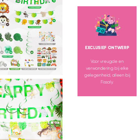
EXCLUSIEF ONTWERP
Voor vreugde en
verwondering bij elke
gelegenheid, alleen bij
Fissaly.