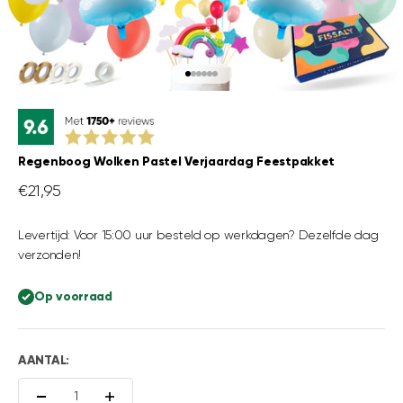
Naar artikel 1
Naar artikel 2
Naar artikel 3
Naar artikel 4
Naar artikel 5
Naar artikel 6
Regenboog Wolken Pastel Verjaardag Feestpakket
Aanbiedingsprijs
€21,95
Levertijd: Voor 15:00 uur besteld op werkdagen? Dezelfde dag
verzonden!
Op voorraad
AANTAL: