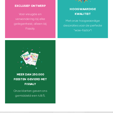
EXCLUSIEF ONTWERP
HOOGWAARDIGE
KWALITEIT
Voor vreugde en
verwondering bij elke
Met onze hoogwaardige
gelegenheid, alleen bij
decoraties voor de perfecte
Fissaly.
“wow-factor”!
MEER DAN 250.000
FEESTEN GEVIERD MET
FISSALY
Onze klanten geven ons
gemiddeld een 4.8/5.