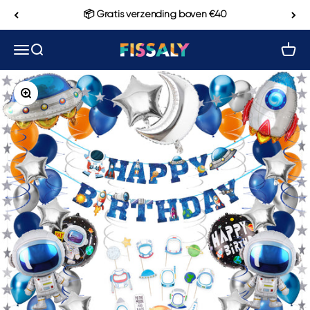
Naar inhoud
📦 Gratis verzending boven €40
Navigatiemenu openen
Zoeken openen
Winke
Fissaly
In-/uitzoomen