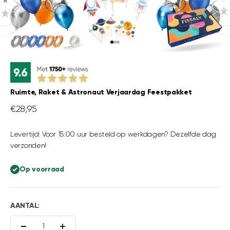
Naar artikel 1
Naar artikel 2
Naar artikel 3
Ruimte, Raket & Astronaut Verjaardag Feestpakket
Aanbiedingsprijs
€28,95
Levertijd: Voor 15:00 uur besteld op werkdagen? Dezelfde dag
verzonden!
Op voorraad
AANTAL: