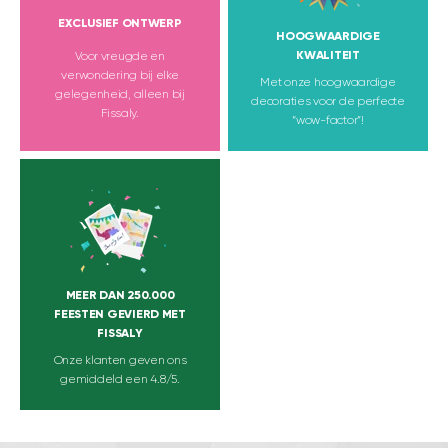
EXCLUSIEF ONTWERP
HOOGWAARDIGE
KWALITEIT
Voor vreugde en
verwondering bij elke
Met onze hoogwaardige
gelegenheid, alleen bij
decoraties voor de perfecte
Fissaly.
“wow-factor”!
MEER DAN 250.000
FEESTEN GEVIERD MET
FISSALY
Onze klanten geven ons
gemiddeld een 4.8/5.