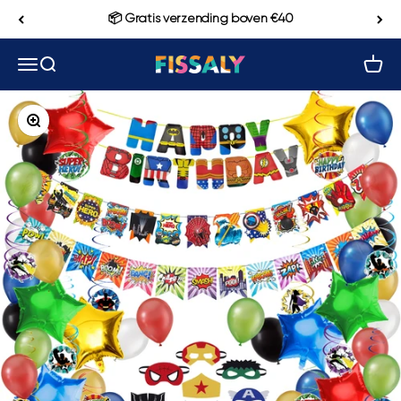
Naar inhoud
📦 Gratis verzending boven €40
Navigatiemenu openen
Zoeken openen
Winke
Fissaly
In-/uitzoomen