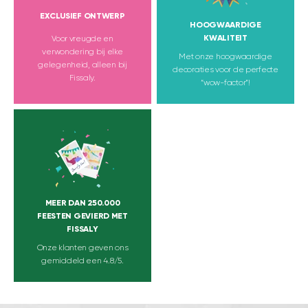
EXCLUSIEF ONTWERP
HOOGWAARDIGE
KWALITEIT
Voor vreugde en
verwondering bij elke
Met onze hoogwaardige
gelegenheid, alleen bij
decoraties voor de perfecte
Fissaly.
“wow-factor”!
MEER DAN 250.000
FEESTEN GEVIERD MET
FISSALY
Onze klanten geven ons
gemiddeld een 4.8/5.