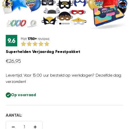
Naar artikel 1
Naar artikel 2
Naar artikel 3
Naar artikel 4
Naar artikel 5
Naar artikel 6
Superhelden Verjaardag Feestpakket
Aanbiedingsprijs
€26,95
Levertijd: Voor 15:00 uur besteld op werkdagen? Dezelfde dag
verzonden!
Op voorraad
AANTAL: