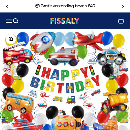
Naar inhoud
📦 Gratis verzending boven €40
Navigatiemenu openen
Zoeken openen
Winke
Fissaly
In-/uitzoomen