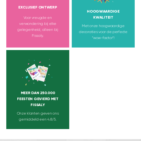
EXCLUSIEF ONTWERP
HOOGWAARDIGE
KWALITEIT
Voor vreugde en
verwondering bij elke
Met onze hoogwaardige
gelegenheid, alleen bij
decoraties voor de perfecte
Fissaly.
“wow-factor”!
MEER DAN 250.000
FEESTEN GEVIERD MET
FISSALY
Onze klanten geven ons
gemiddeld een 4.8/5.