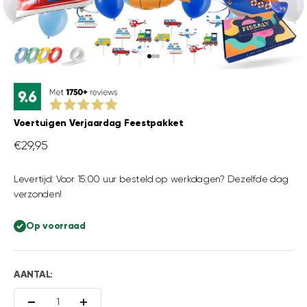
Naar artikel 1
Naar artikel 2
Naar artikel 3
Voertuigen Verjaardag Feestpakket
Aanbiedingsprijs
€29,95
Levertijd: Voor 15:00 uur besteld op werkdagen? Dezelfde dag
verzonden!
Op voorraad
AANTAL: